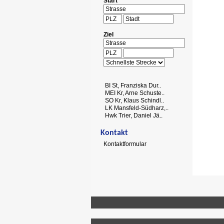
Start
Ziel
BI St, Franziska Dur..
MEI Kr, Arne Schuste..
SO Kr, Klaus Schindl..
LK Mansfeld-Südharz,..
Hwk Trier, Daniel Jä..
Kontakt
Kontaktformular