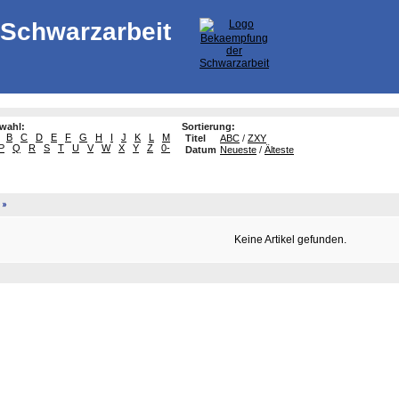
Schwarzarbeit
swahl:
Sortierung:
B
C
D
E
F
G
H
I
J
K
L
M
Titel
ABC
/
ZXY
P
Q
R
S
T
U
V
W
X
Y
Z
0-
Datum
Neueste
/
Älteste
»
Keine Artikel gefunden.