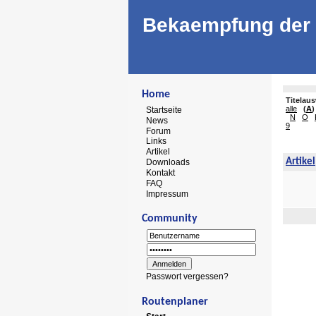
Bekaempfung der 
Home
Titelau
alle
(
A
)
Startseite
N
O
News
9
Forum
Links
Artikel
Artikel
Downloads
Kontakt
FAQ
Impressum
Community
Passwort vergessen?
Routenplaner