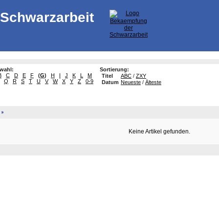
Schwarzarbeit
swahl:
Sortierung:
B
C
D
E
F
(
G
)
H
I
J
K
L
M
Titel
ABC
/
ZXY
Q
R
S
T
U
V
W
X
Y
Z
0-9
Datum
Neueste
/
Älteste
»
Keine Artikel gefunden.