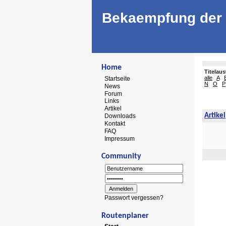
Bekaempfung der 
Home
Titelau
alle
A
Startseite
N
O
P
News
Forum
Links
Artikel
Artikel
Downloads
Kontakt
FAQ
Impressum
Community
Passwort vergessen?
Routenplaner