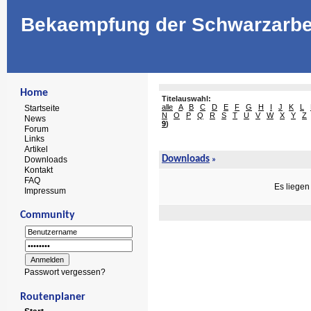
Bekaempfung der Schwarzarbe
Home
Titelauswahl:
alle
A
B
C
D
E
F
G
H
I
J
K
L
Startseite
N
O
P
Q
R
S
T
U
V
W
X
Y
Z
News
9
)
Forum
Links
Artikel
Downloads
Downloads
»
Kontakt
FAQ
Es liegen
Impressum
Community
Passwort vergessen?
Routenplaner