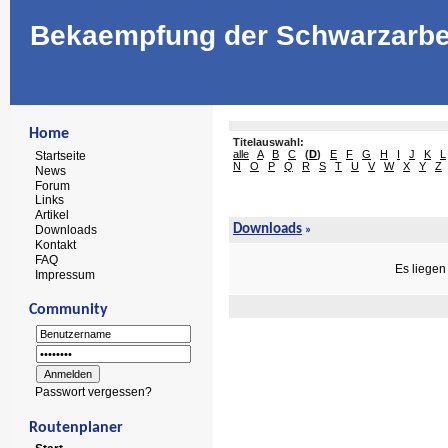
Bekaempfung der Schwarzarbe
Home
Titelauswahl:
alle
A
B
C
(
D
)
E
F
G
H
I
J
K
L
Startseite
N
O
P
Q
R
S
T
U
V
W
X
Y
Z
News
Forum
Links
Artikel
Downloads
Downloads
»
Kontakt
FAQ
Es liegen
Impressum
Community
Passwort vergessen?
Routenplaner