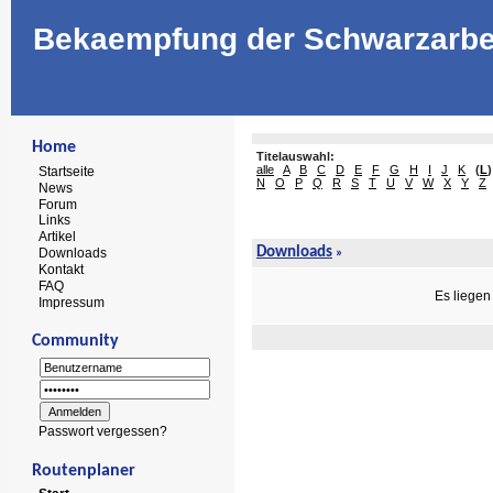
Bekaempfung der Schwarzarbe
Home
Titelauswahl:
alle
A
B
C
D
E
F
G
H
I
J
K
(
L
)
Startseite
N
O
P
Q
R
S
T
U
V
W
X
Y
Z
News
Forum
Links
Artikel
Downloads
Downloads
»
Kontakt
FAQ
Es liegen
Impressum
Community
Passwort vergessen?
Routenplaner