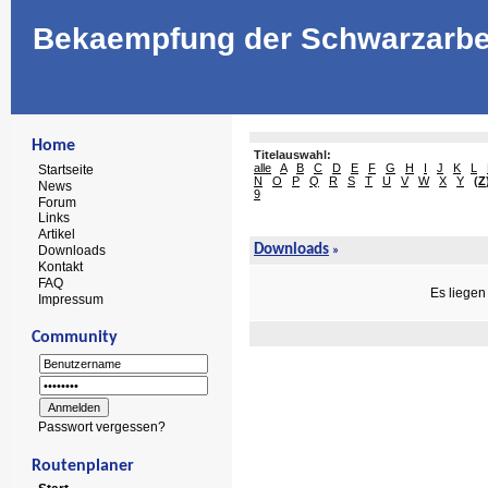
Bekaempfung der Schwarzarbe
Home
Titelauswahl:
alle
A
B
C
D
E
F
G
H
I
J
K
L
Startseite
N
O
P
Q
R
S
T
U
V
W
X
Y
(
Z
News
9
Forum
Links
Artikel
Downloads
Downloads
»
Kontakt
FAQ
Es liegen
Impressum
Community
Passwort vergessen?
Routenplaner