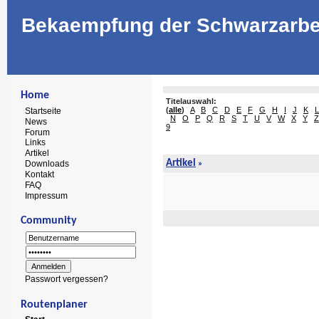
Bekaempfung der Schwarzarbe
Home
Titelauswahl:
(
alle
)
A
B
C
D
E
F
G
H
I
J
K
L
Startseite
N
O
P
Q
R
S
T
U
V
W
X
Y
Z
News
9
Forum
Links
Artikel
Artikel
Downloads
»
Kontakt
FAQ
Impressum
Community
Passwort vergessen?
Routenplaner