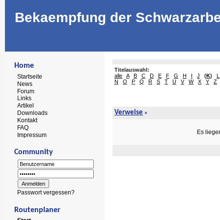
Bekaempfung der Schwarzarbe
Home
Titelauswahl:
alle
A
B
C
D
E
F
G
H
I
J
(
K
)
L
Startseite
N
O
P
Q
R
S
T
U
V
W
X
Y
Z
News
Forum
Links
Artikel
Verweise
Downloads
»
Kontakt
FAQ
Es liege
Impressum
Community
Passwort vergessen?
Routenplaner