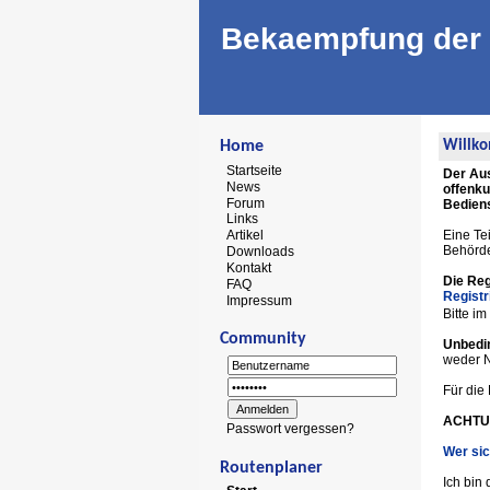
Bekaempfung der 
Home
Willko
Startseite
Der Aus
News
offenku
Forum
Bediens
Links
Eine Te
Artikel
Behörde)
Downloads
Kontakt
Die Reg
FAQ
Registr
Impressum
Bitte i
Community
Unbedi
weder N
Für die
ACHTUN
Passwort vergessen?
Wer sic
Routenplaner
Ich bin