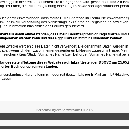
owie ggf. in meinem persönlichen Profil eingegeben wird, gespeichert und zur Berei
ng der Foren, d.h. zur Ermöglichung eines Logins sowie sonstiger wählbarer pers
 auch damit einverstanden, dass meine E-Mail-Adresse im Forum BkSchwarzarbeit
im Forum zur Versendung des Aktivierungslinks für meine Registrierung sowie vo
 und Information hinsichtlich des Forums genutzt wird.
 ebenfalls damit einverstanden, dass mein Benutzerprofil von registrierten und a
ingesehen werden kann und diese ggf. Kantakt mit mir aufnehmen können.
tere Zwecke werden diese Daten nicht verwendet. Die genannten Daten werden in 
chtbar, wenn ich dem zuvor in einer gesonderten Erklärung zugestimmt habe. Mein
nnzeichen / Kreis/Stadt / Vorname / Name bzw. Behörde / Vorname / Name) ist bei ei
 fortgesetzten Nutzung dieser Website nach Inkrafttreten der DSGVO am 25.05.2
sierten Bedingungen einverstanden.
inverständniserklärung kann ich jederzeit (bestenfalls per E-Mail an
info@bkschwa
 lassen.
Bekaempfung der Schwarzarbeit © 2005