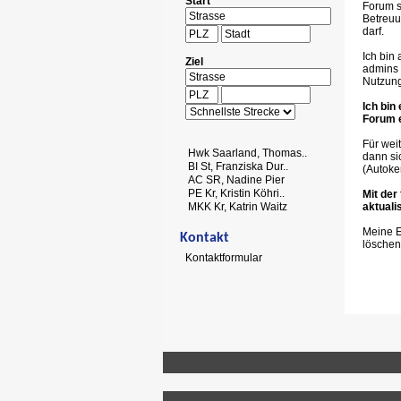
Start
Forum s
Betreuu
darf.
Ich bin
Ziel
admins 
Nutzung
Ich bin
Forum e
Für wei
Hwk Saarland, Thomas..
dann si
BI St, Franziska Dur..
(Autoke
AC SR, Nadine Pier
PE Kr, Kristin Köhri..
Mit der
MKK Kr, Katrin Waitz
aktuali
Meine E
Kontakt
löschen
Kontaktformular