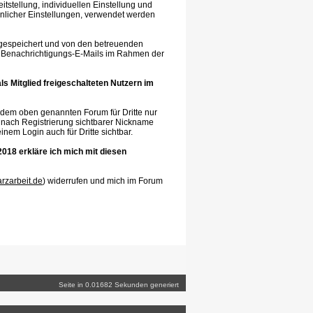
tstellung, individuellen Einstellung und
önlicher Einstellungen, verwendet werden
 gespeichert und von den betreuenden
n Benachrichtigungs-E-Mails im Rahmen der
ls Mitglied freigeschalteten Nutzern im
dem oben genannten Forum für Dritte nur
 nach Registrierung sichtbarer Nickname
nem Login auch für Dritte sichtbar.
018 erkläre ich mich mit diesen
rzarbeit.de
) widerrufen und mich im Forum
Seite in 0.01682 Sekunden generiert