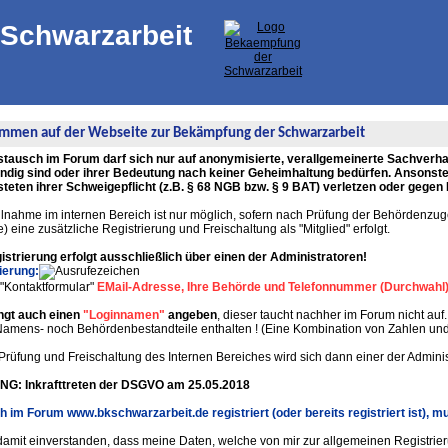
Schwarzarbeit
mmen auf der Webseite zur Bekämpfung der Schwarzarbeit
tausch im Forum darf sich nur auf anonymisierte, verallgemeinerte Sachverhal
ndig sind oder ihrer Bedeutung nach keiner Geheimhaltung bedürfen. Ansonsten
teten ihrer Schweigepflicht (z.B. § 68 NGB bzw. § 9 BAT) verletzen oder geg
ilnahme im internen Bereich ist nur möglich, sofern nach Prüfung der Behördenzuge
 eine zusätzliche Registrierung und Freischaltung als "Mitglied" erfolgt.
istrierung erfolgt ausschließlich über einen der Administratoren!
ierung:
m "Kontaktformular"
EMail-Adresse, Ihre Behörde und Telefonnummer (Durchwahl
ngt auch einen
"Loginnamen"
angeben
, dieser taucht nachher im Forum nicht au
amens- noch Behördenbestandteile enthalten ! (Eine Kombination von Zahlen und B
 Prüfung und Freischaltung des Internen Bereiches wird sich dann einer der Admin
G: Inkrafttreten der DSGVO am 25.05.2018
h im Forum www.bkschwarzarbeit.de registriert (oder bereits registriert ist),
 damit einverstanden, dass meine Daten, welche von mir zur allgemeinen Registrie