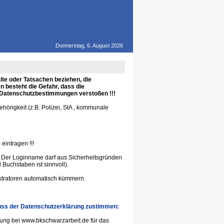
Donnerstag, 6. August 2026
te oder Tatsachen beziehen, die
 besteht die Gefahr, dass die
en Datenschutzbestimmungen verstoßen !!!
hörigkeit (z.B. Polizei, StA , kommunale
)
eintragen !!!
f. Der Loginname darf aus Sicherheitsgründen
uchstaben ist sinnvoll).
istratoren automatisch kümmern.
 muss der Datenschutzerklärung zustimmen:
rung bei www.bkschwarzarbeit.de für das